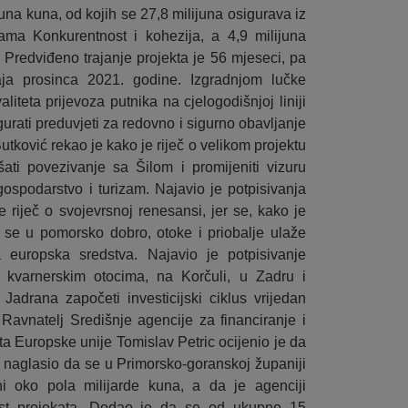
ijuna kuna, od kojih se 27,8 milijuna osigurava iz
ma Konkurentnost i kohezija, a 4,9 milijuna
 Predviđeno trajanje projekta je 56 mjeseci, pa
ja prosinca 2021. godine. Izgradnjom lučke
aliteta prijevoza putnika na cjelogodišnjoj liniji
gurati preduvjeti za redovno i sigurno obavljanje
tković rekao je kako je riječ o velikom projektu
šati povezivanje sa Šilom i promijeniti vizuru
gospodarstvo i turizam. Najavio je potpisivanja
e riječ o svojevrsnoj renesansi, jer se, kako je
 se u pomorsko dobro, otoke i priobalje ulaže
a europska sredstva. Najavio je potpisivanje
kvarnerskim otocima, na Korčuli, u Zadru i
 Jadrana započeti investicijski ciklus vrijedan
Ravnatelj Središnje agencije za financiranje i
a Europske unije Tomislav Petric ocijenio je da
 i naglasio da se u Primorsko-goranskoj županiji
ni oko pola milijarde kuna, a da je agenciji
dnost projekata. Dodao je da se od ukupno 15