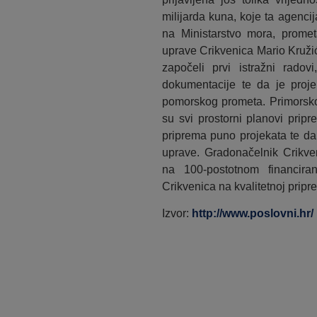
milijarda kuna, koje ta agenci
na Ministarstvo mora, prometa
uprave Crikvenica Mario Kružić
započeli prvi istražni radov
dokumentacije te da je proje
pomorskog prometa. Primorsko
su svi prostorni planovi pripr
priprema puno projekata te da
uprave. Gradonačelnik Crikve
na 100-postotnom financiran
Crikvenica na kvalitetnoj pripre
Izvor:
http://www.poslovni.hr/