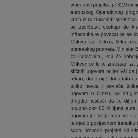
vrijednost projekta je 32,9 mil
europskog Operativnog progra
kuna iz nacionalnih sredstava.
se završetak očekuje do kra
infrastrukture povećat će se kv
Crikvenica – Šilo na Krku i osi
pomorskog prometa. Ministar Bu
za Crikvenicu, koji će pobolj
Crikvenice te je značajan za 
sličnih ugovora ocijenivši da j
rekao, dugo nije događalo da
toliko novca i povlače tolik
ugovora u Cresu, na drugim 
drugdje, ističući da će diljem
ukupno oko 80 milijuna eura. 
ugovaranje programa i projekat
je riječ o povijesnom trenutku
sada provode projekti vrijed
prijavljena još tolika vrije