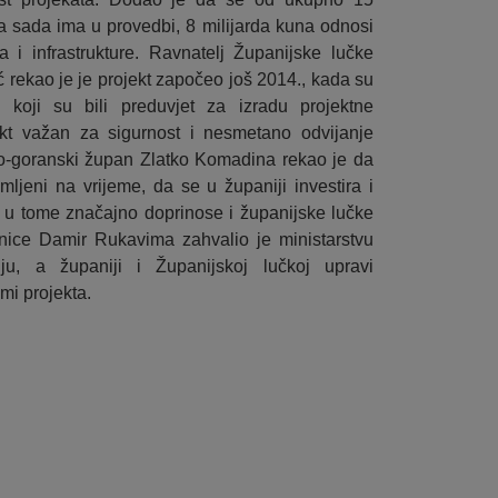
ja sada ima u provedbi, 8 milijarda kuna odnosi
 i infrastrukture. Ravnatelj Županijske lučke
 rekao je je projekt započeo još 2014., kada su
i, koji su bili preduvjet za izradu projektne
kt važan za sigurnost i nesmetano odvijanje
-goranski župan Zlatko Komadina rekao je da
emljeni na vrijeme, da se u županiji investira i
 u tome značajno doprinose i županijske lučke
nice Damir Rukavima zahvalio je ministarstvu
ju, a županiji i Županijskoj lučkoj upravi
mi projekta.