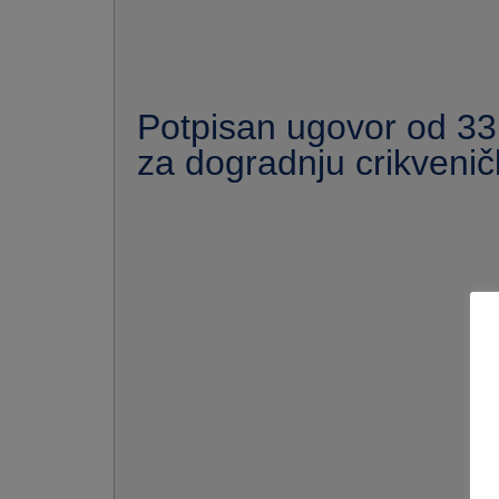
Potpisan ugovor od 33
za dogradnju crikvenič