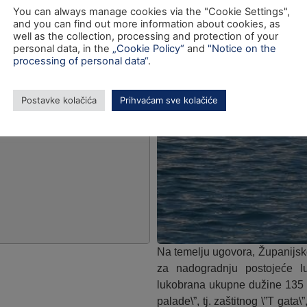
You can always manage cookies via the "Cookie Settings",
and you can find out more information about cookies, as
well as the collection, processing and protection of your
personal data, in the
„Cookie Policy“
and
"Notice on the
processing of personal data“
.
Postavke kolačića
Prihvaćam sve kolačiće
Na temelju ugovora, Županijsko
za nadogradnju postojeće l
lukobrana ukupne dužine 135 m
palade\”, tj. zaštitnog \”T gata