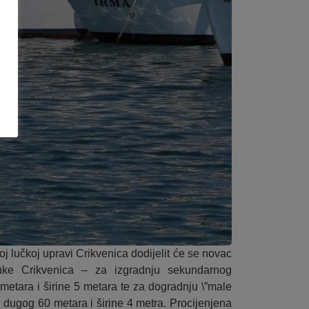
j lučkoj upravi Crikvenica dodijelit će se novac
uke Crikvenica – za izgradnju sekundarnog
etara i širine 5 metara te za dogradnju \”male
\”, dugog 60 metara i širine 4 metra. Procijenjena