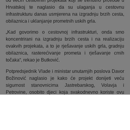
od većih cestovnih projekata koji se trenutno provode u
Hrvatskoj te naglasio da su ulaganja u cestovnu
infrastrukturu danas usmjerena na izgradnju brzih cesta,
obilaznica i uklanjanje prometnih uskih grla.
„Kad govorimo o cestovnoj infrastrukturi, onda smo
koncentrirani na izgradnju brzih cesta i na realizaciju
ovakvih projekata, a to je rješavanje uskih grla, gradnju
obilaznica, rasterećivanje prometa i rješavanje crnih
točaka“, rekao je Butković.
Potpredsjednik Vlade i ministar unutarnjih poslova Davor
Božinović naglasio je kako će projekt donijeti veću
sigurnost stanovnicima Jastrebarskog, Volavja i
Petrovine, osobito djeci koja svakodnevno koriste ovu
prometnicu.
„Velik broj teretnih vozila prolazi upravo tom cestom čime
se stvaraju gužve, zagađenje i buka, a sigurnost je vrlo
upitna“, istaknuo je Božinović.