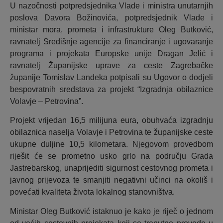
U nazočnosti potpredsjednika Vlade i ministra unutarnjih
poslova Davora Božinovića, potpredsjednik Vlade i
ministar mora, prometa i infrastrukture Oleg Butković,
ravnatelj Središnje agencije za financiranje i ugovaranje
programa i projekata Europske unije Dragan Jelić i
ravnatelj Županijske uprave za ceste Zagrebačke
županije Tomislav Landeka potpisali su Ugovor o dodjeli
bespovratnih sredstava za projekt “Izgradnja obilaznice
Volavje – Petrovina”.
Projekt vrijedan 16,5 milijuna eura, obuhvaća izgradnju
obilaznica naselja Volavje i Petrovina te županijske ceste
ukupne duljine 10,5 kilometara. Njegovom provedbom
riješit će se prometno usko grlo na području Grada
Jastrebarskog, unaprijediti sigurnost cestovnog prometa i
javnog prijevoza te smanjiti negativni učinci na okoliš i
povećati kvaliteta života lokalnog stanovništva.
Ministar Oleg Butković istaknuo je kako je riječ o jednom