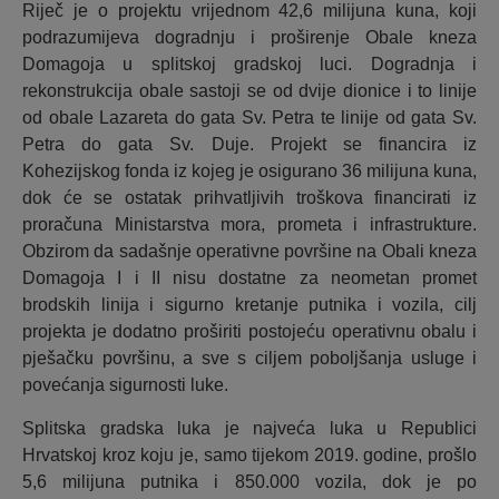
Riječ je o projektu vrijednom 42,6 milijuna kuna, koji
podrazumijeva dogradnju i proširenje Obale kneza
Domagoja u splitskoj gradskoj luci. Dogradnja i
rekonstrukcija obale sastoji se od dvije dionice i to linije
od obale Lazareta do gata Sv. Petra te linije od gata Sv.
Petra do gata Sv. Duje. Projekt se financira iz
Kohezijskog fonda iz kojeg je osigurano 36 milijuna kuna,
dok će se ostatak prihvatljivih troškova financirati iz
proračuna Ministarstva mora, prometa i infrastrukture.
Obzirom da sadašnje operativne površine na Obali kneza
Domagoja I i II nisu dostatne za neometan promet
brodskih linija i sigurno kretanje putnika i vozila, cilj
projekta je dodatno proširiti postojeću operativnu obalu i
pješačku površinu, a sve s ciljem poboljšanja usluge i
povećanja sigurnosti luke.
Splitska gradska luka je najveća luka u Republici
Hrvatskoj kroz koju je, samo tijekom 2019. godine, prošlo
5,6 milijuna putnika i 850.000 vozila, dok je po