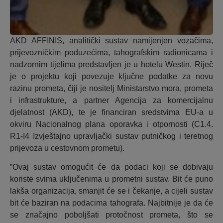
AKD AFFINIS, analitički sustav namijenjen vozačima,
prijevozničkim poduzećima, tahografskim radionicama i
nadzornim tijelima predstavljen je u hotelu Westin. Riječ
je o projektu koji povezuje ključne podatke za novu
razinu prometa, čiji je nositelj Ministarstvo mora, prometa
i infrastrukture, a partner Agencija za komercijalnu
djelatnost (AKD), te je financiran sredstvima EU-a u
okviru Nacionalnog plana oporavka i otpornosti (C1.4.
R1-I4 Izvještajno upravljački sustav putničkog i teretnog
prijevoza u cestovnom prometu).
”Ovaj sustav omogućit će da podaci koji se dobivaju
koriste svima uključenima u prometni sustav. Bit će puno
lakša organizacija, smanjit će se i čekanje, a cijeli sustav
bit će baziran na podacima tahografa. Najbitnije je da će
se značajno poboljšati protočnost prometa, što se