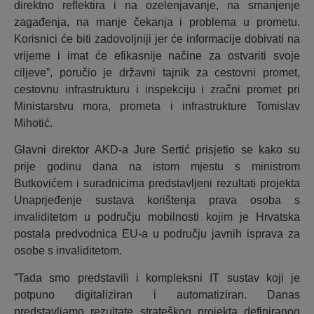
direktno reflektira i na ozelenjavanje, na smanjenje
zagađenja, na manje čekanja i problema u prometu.
Korisnici će biti zadovoljniji jer će informacije dobivati na
vrijeme i imat će efikasnije načine za ostvariti svoje
ciljeve”, poručio je državni tajnik za cestovni promet,
cestovnu infrastrukturu i inspekciju i zračni promet pri
Ministarstvu mora, prometa i infrastrukture Tomislav
Mihotić.
Glavni direktor AKD-a Jure Sertić prisjetio se kako su
prije godinu dana na istom mjestu s ministrom
Butkovićem i suradnicima predstavljeni rezultati projekta
Unaprjeđenje sustava korištenja prava osoba s
invaliditetom u području mobilnosti kojim je Hrvatska
postala predvodnica EU-a u području javnih isprava za
osobe s invaliditetom.
”Tada smo predstavili i kompleksni IT sustav koji je
potpuno digitaliziran i automatiziran. Danas
predstavljamo rezultate strateškog projekta definiranog