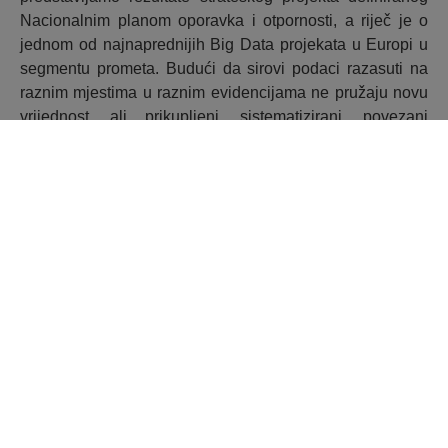
Nacionalnim planom oporavka i otpornosti, a riječ je o
jednom od najnaprednijih Big Data projekata u Europi u
segmentu prometa. Budući da sirovi podaci razasuti na
raznim mjestima u raznim evidencijama ne pružaju novu
vrijednost, ali prikupljeni, sistematizirani, povezani
stvaraju nove informacije i mogućnosti, analitika
podataka je bio AKD-ov slijedeći razvojni korak”, pojasnio
je Sertić, podsjetivši i na prethodna poslovno-tehnološka
rješenja AKD-a koja pospješuju djelovanje države te
omogućuju gospodarski razvoj društva i dobrobit šire
društvene zajednice.
To su, primjerice, projekti poput EU digitalne putne
vjerodajnice, EUDI walleta sukladno eIDASv2, razvoja
apleta za AKD TachoCard, te skora uspostava IT rješenja
za izdavanje kartica autotaksi prijevoza i razmjenu
podataka s pružateljima usluga. Ključni analitički zahtjevi
AKD AFFINIS-a odnose se na usklađivanje s
regulativom, sigurnost cestovnog prometa, optimizaciju