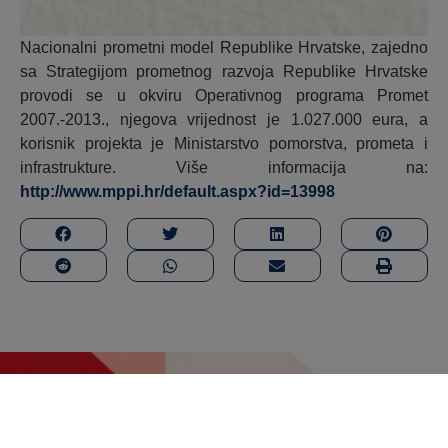
Nacionalni prometni model Republike Hrvatske, zajedno
sa Strategijom prometnog razvoja Republike Hrvatske
provodi se u okviru Operativnog programa Promet
2007.-2013., njegova vrijednost je 1.027.000 eura, a
korisnik projekta je Ministarstvo pomorstva, prometa i
infrastrukture. Više informacija na:
http://www.mppi.hr/default.aspx?id=13998