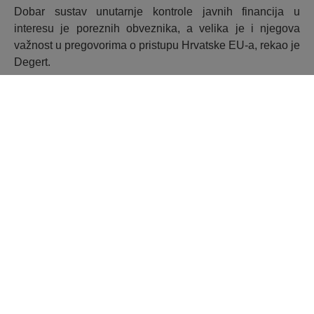
Dobar sustav unutarnje kontrole javnih financija u
interesu je poreznih obveznika, a velika je i njegova
važnost u pregovorima o pristupu Hrvatske EU-a, rekao je
Degert.
Dodao je da završetak projekta ne označava kraj
nastojanja za djelotvornom kontrolom javnih financija
koju, kako je rekao, treba ‘spustiti’ na razinu lokalnih
administracija.
Ministar financija Ivan Šuker smatra da proračunske
korisnike valja uvjeriti kako unutarnja financijska kontola
nije nadzor već pomoć u raspolaganju proračunskim
novcem.
“Najbolja ocjena našeg rada bit će izvještaj Državne
revizije i rezultati u korištenju sredstava EU-a”, zaključio
je Šuker. (Hina)