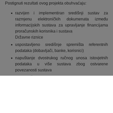
Postignuti rezultati ovog projekta obuhvaćaju:
razvijen i implementiran središnji sustav za
razmjenu elektroničkih dokumenata između
informacijskih sustava za upravljanje financijama
proračunskih korisnika i sustava
Državne riznice
uspostavljeno središnje spremišta referentnih
podataka (dobavljači, banke, korisnici)
napuštanje dvostrukog ručnog unosa istovjetnih
podataka u više sustava zbog ostvarene
povezanosti sustava
elektronički prijenos i trenutnu provjeru valjanosti
podataka, uz smanjeni rizik od netočnih podataka
tehnološki podržano unaprjeđenje postojećih
poslovnih procesa izvršenja proračuna, koje
omogućuje kompletni uvid u nastale obaveze i
dospijeća