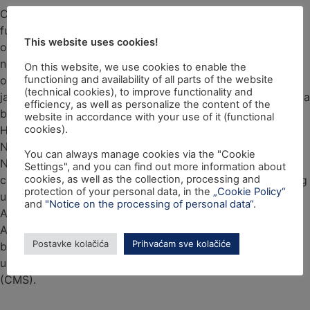
Cilj ovog projekta bio je osigurati učinkovitije
funkcioniranje sustava borbe protiv međunarodnoga
This website uses cookies!
organiziranoga kriminala na području krivotvorenja
novčanica i kovanica u Republici Hrvatskoj. Rezultati
On this website, we use cookies to enable the
ostvareni u sklopu ovog projekta značajno su doprinijeli
functioning and availability of all parts of the website
(technical cookies), to improve functionality and
jačanju administrativnih kapaciteta ključnih dionika sustava
efficiency, as well as personalize the content of the
borbe protiv krivotvorenja novčanica i kovanica u
website in accordance with your use of it (functional
Hrvatskoj. Također, razvijeni su i metodološki alati
cookies).
Nacionalnog centra za borbu protiv krivotvorenja,
You can always manage cookies via the "Cookie
Nacionalnog centra za analizu novčanica, Nacionalnog
Settings", and you can find out more information about
centra za analizu kovanog novca i Policijskog nacionalnog
cookies, as well as the collection, processing and
protection of your personal data, in the
„Cookie Policy“
ureda za suzbijanje korupcije i organiziranog kriminala.
and
"Notice on the processing of personal data“
.
Aktivnosti vezane uz analizu arhitekture i baze podataka
Aplikacijskog sustava za registraciju krivotvorina (ASEK)
Postavke kolačića
Prihvaćam sve kolačiće
bile su od velike koristi za definiranje preporuka za
usklađivanje istoga sa Sustavom nadzora krivotvorina
(CMS).