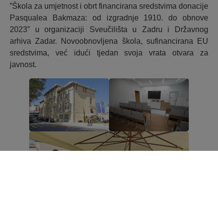
”Škola za umjetnost i obrt financirana sredstvima donacije
Pasqualea Bakmaza: od izgradnje 1910. do obnove
2023” u organizaciji Sveučilišta u Zadru i Državnog
arhiva Zadar. Novoobnovljena škola, sufinancirana EU
sredstvima, već idući tjedan svoja vrata otvara za
javnost.