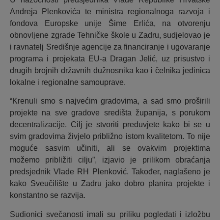
Andreja Plenkovića te ministra regionalnoga razvoja i
fondova Europske unije Šime Erlića, na otvorenju
obnovljene zgrade Tehničke škole u Zadru, sudjelovao je
i ravnatelj Središnje agencije za financiranje i ugovaranje
programa i projekata EU-a Dragan Jelić, uz prisustvo i
drugih brojnih državnih dužnosnika kao i čelnika jedinica
lokalne i regionalne samouprave.
“Krenuli smo s najvećim gradovima, a sad smo proširili
projekte na sve gradove središta županija, s porukom
decentralizacije. Cilj je stvoriti preduvjete kako bi se u
svim gradovima živjelo približno istom kvalitetom. To nije
moguće sasvim učiniti, ali se ovakvim projektima
možemo približiti cilju”, izjavio je prilikom obraćanja
predsjednik Vlade RH Plenković. Također, naglašeno je
kako Sveučilište u Zadru jako dobro planira projekte i
konstantno se razvija.
Sudionici svečanosti imali su priliku pogledati i izložbu