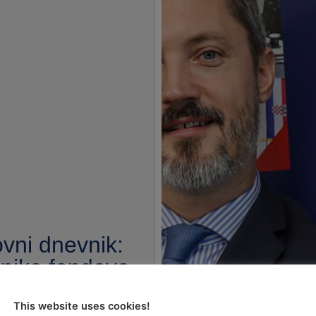
vni dnevnik:
snika fondova
ze iz lošeg
This website uses cookies!
uključenosti i