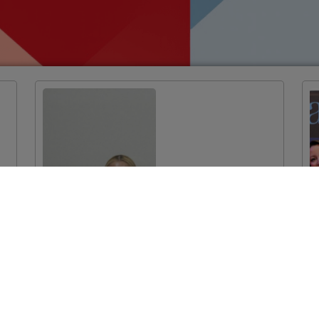
Dodijeljeni ugovori
za projekte
očuvanja prirodne
baštine vrijedni
više od 7 milijuna
eura
VIŠE