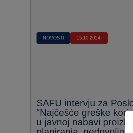
NOVOSTI
15.10.2024.
SAFU intervju za Poslo
“Najčešće greške kori
u javnoj nabavi proizla
planiranja, nedovoljne 