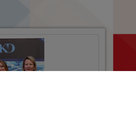
Projektom NSCP
uspostavljen
sustav za
elektroničku
razmjenu podataka
u cestovnom
prijevozu
VIŠE