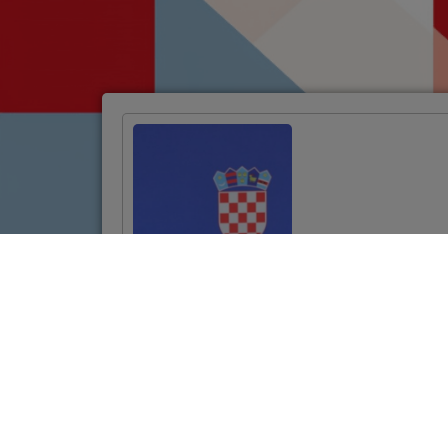
Potpisan ugovor za
projekt
revitalizacije
povijesne jezgre
Požege vrijedan
10,7 milijuna eura
VIŠE