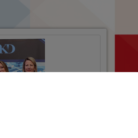
Projektom NSCP
uspostavljen
sustav za
elektroničku
razmjenu podataka
u cestovnom
prijevozu
VIŠE