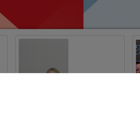
Dodijeljeni ugovori
za projekte
očuvanja prirodne
baštine vrijedni
više od 7 milijuna
eura
VIŠE