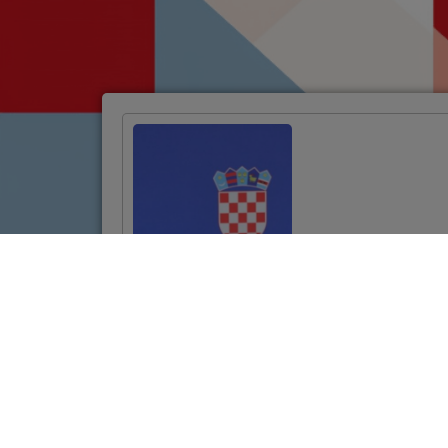
Potpisan ugovor za
projekt
revitalizacije
povijesne jezgre
Požege vrijedan
10,7 milijuna eura
VIŠE