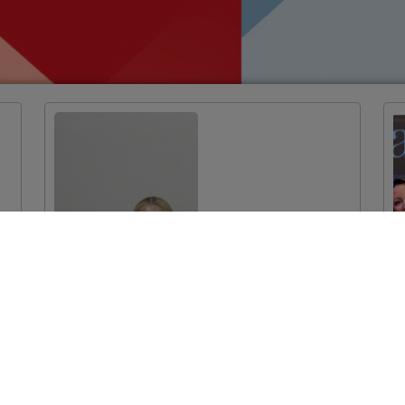
Dodijeljeni ugovori
za projekte
očuvanja prirodne
baštine vrijedni
više od 7 milijuna
eura
VIŠE