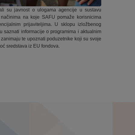
ali su javnost o ulogama agencije u sustavu
e načinima na koje SAFU pomaže korisnicima
ncijalnim prijaviteljima. U sklopu izložbenog
iku saznati informacije o programima i aktualnim
h zanimaju te upoznati poduzetnike koji su svoje
moć sredstava iz EU fondova.