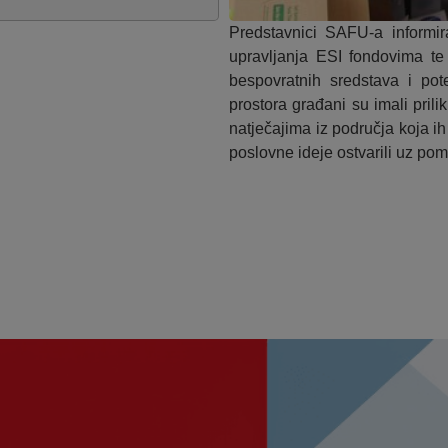
Predstavnici SAFU-a informir
upravljanja ESI fondovima t
bespovratnih sredstava i pote
prostora građani su imali pril
natječajima iz područja koja i
poslovne ideje ostvarili uz po