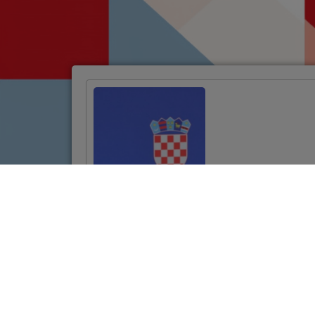
Potpisan ugovor za
projekt
revitalizacije
povijesne jezgre
Požege vrijedan
10,7 milijuna eura
VIŠE