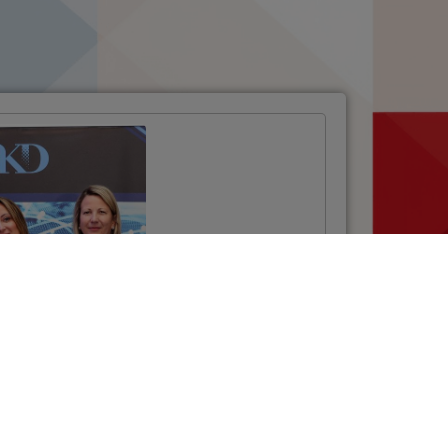
Projektom NSCP
uspostavljen
sustav za
elektroničku
razmjenu podataka
u cestovnom
prijevozu
VIŠE