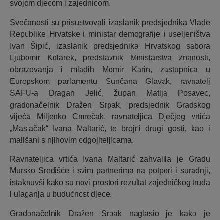
svojom djecom i zajednicom.
Svečanosti su prisustvovali izaslanik predsjednika Vlade
Republike Hrvatske i ministar demografije i useljeništva
Ivan Šipić, izaslanik predsjednika Hrvatskog sabora
Ljubomir Kolarek, predstavnik Ministarstva znanosti,
obrazovanja i mladih Momir Karin, zastupnica u
Europskom parlamentu Sunčana Glavak, ravnatelj
SAFU-a Dragan Jelić, župan Matija Posavec,
gradonačelnik Dražen Srpak, predsjednik Gradskog
vijeća Miljenko Cmrečak, ravnateljica Dječjeg vrtića
„Maslačak“ Ivana Maltarić, te brojni drugi gosti, kao i
mališani s njihovim odgojiteljicama.
Ravnateljica vrtića Ivana Maltarić zahvalila je Gradu
Mursko Središće i svim partnerima na potpori i suradnji,
istaknuvši kako su novi prostori rezultat zajedničkog truda
i ulaganja u budućnost djece.
Gradonačelnik Dražen Srpak naglasio je kako je