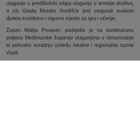
ulaganje u predškolski odgoj ulaganje u temelje društva,
a cilj Grada Mursko Središće jest osigurati svakom
djetetu kvalitetno i sigurno mjesto za igru i učenje.
Župan Matija Posavec podsjetio je na kontinuiranu
potporu Međimurske županije ulaganjima u obrazovanje
te pohvalio suradnju između lokalne i regionalne razine
vlasti.
Zahvaljujući europskim fondovima i državnim
programima, Dječji vrtić „Maslačak“ dobio je mogućnost
proširenja i modernizacije prostora, što je sufinancirano iz
Nacionalnog plana oporavka i otpornosti s gotovo 650
tisuća eura. O važnosti takvih ulaganja govorili su Dragan
Jelić, ravnatelj SAFU-a, te zastupnica Sunčana Glavak,
koja je istaknula kako upravo ovakvi projekti predstavljaju
najbolji primjer učinkovitog korištenja europskih
sredstava u službi lokalne zajednice.
Predstavnik Ministarstva znanosti, obrazovanja i mladih