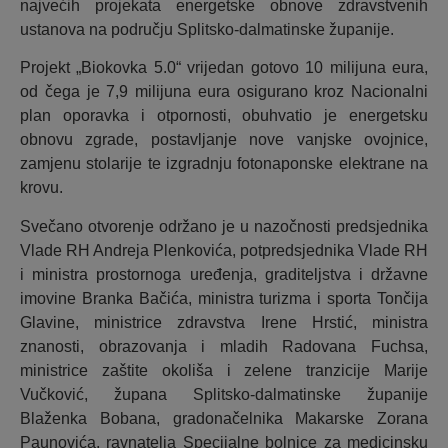
najvećih projekata energetske obnove zdravstvenih
ustanova na području Splitsko-dalmatinske županije.
Projekt „Biokovka 5.0“ vrijedan gotovo 10 milijuna eura,
od čega je 7,9 milijuna eura osigurano kroz Nacionalni
plan oporavka i otpornosti, obuhvatio je energetsku
obnovu zgrade, postavljanje nove vanjske ovojnice,
zamjenu stolarije te izgradnju fotonaponske elektrane na
krovu.
Svečano otvorenje održano je u nazočnosti predsjednika
Vlade RH Andreja Plenkovića, potpredsjednika Vlade RH
i ministra prostornoga uređenja, graditeljstva i državne
imovine Branka Bačića, ministra turizma i sporta Tončija
Glavine, ministrice zdravstva Irene Hrstić, ministra
znanosti, obrazovanja i mladih Radovana Fuchsa,
ministrice zaštite okoliša i zelene tranzicije Marije
Vučković, župana Splitsko-dalmatinske županije
Blaženka Bobana, gradonačelnika Makarske Zorana
Paunovića, ravnatelja Specijalne bolnice za medicinsku