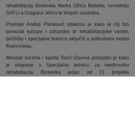
rehabilitaciju Biokovka Marka Ožića Bebeka, ravnatelja
SAFU-a Dragana Jelića te brojnih uzvanika.
Premijer Andrej Plenković istaknuo je kako je cilj bio
povezati turizam i zdravstvo te rehabilitacijske centre,
lječilišta i specijalne bolnice uključiti u jedinstveni model
financiranja.
Ministar turizma i sporta Tonči Glavina podsjetio je kako
je ulaganje u Specijalnu bolnicu za medicinsku
rehabilitaciju Biokovka jedan od 71 projekta
sufinanciranog sredstvima Nacionalnog plana oporavka i
otpornosti i Vlade RH, za koje je osigurano više od 323
milijuna eura.
Župan Splitsko-dalmatinske županije Blaženko Boban
ocijenio je kako je riječ o jednom od najvećih projekata
energetske obnove zdravstvenih ustanova na području
županije, koji će osigurati značajno smanjenje potrošnje
energije, veću kvalitetu boravka pacijenata te unaprijediti