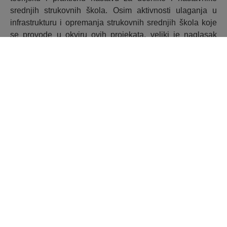
srednjih strukovnih škola. Osim aktivnosti ulaganja u
infrastrukturu i opremanja strukovnih srednjih škola koje
se provode u okviru ovih projekata, veliki je naglasak
stavljen upravo na njihovu ulogu u razvoju gospodarstva.
Dosad je u okviru Poziva uspostava infrastrukture
regionalnih centara kompetentnosti u strukovnom
obrazovanju kao podrška procesu reforme strukovnog
obrazovanja i osposobljavanja, za koji raspoloživa
alokacija iznosi nešto više od 563 milijuna kuna
bespovratnih sredstava, ugovoreno 10 projekata čija je
ukupna vrijednost veća od 308 milijuna kuna, od čega je
284,7 milijuna kuna bespovratnih sredstava.
Izvor fotografije: https://vlada.gov.hr/