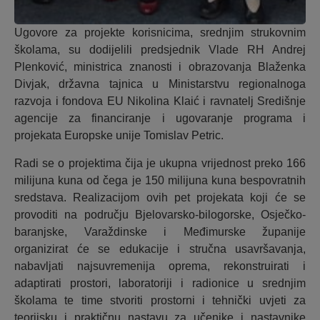
Ugovore za projekte korisnicima, srednjim strukovnim
školama, su dodijelili predsjednik Vlade RH Andrej
Plenković, ministrica znanosti i obrazovanja Blaženka
Divjak, državna tajnica u Ministarstvu regionalnoga
razvoja i fondova EU Nikolina Klaić i ravnatelj Središnje
agencije za financiranje i ugovaranje programa i
projekata Europske unije Tomislav Petric.
Radi se o projektima čija je ukupna vrijednost preko 166
milijuna kuna od čega je 150 milijuna kuna bespovratnih
sredstava. Realizacijom ovih pet projekata koji će se
provoditi na području Bjelovarsko-bilogorske, Osječko-
baranjske, Varaždinske i Međimurske županije
organizirat će se edukacije i stručna usavršavanja,
nabavljati najsuvremenija oprema, rekonstruirati i
adaptirati prostori, laboratoriji i radionice u srednjim
školama te time stvoriti prostorni i tehnički uvjeti za
teorijsku i praktičnu nastavu za učenike i nastavnike