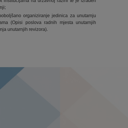
ot institucijama na državnoj razini te je izrađen
ji;
boljšano organiziranje jedinica za unutarnju
cijama (Opisi poslova radnih mjesta unutarnjih
nja unutarnjih revizora).