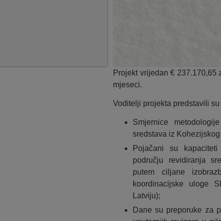
Projekt vrijedan € 237.170,65 z
mjeseci.
Voditelji projekta predstavili su
Smjernice metodologije
sredstava iz Kohezijskog 
Pojačani su kapaciteti
području revidiranja sr
putem ciljane izobraz
koordinacijske uloge S
Latviju);
Dane su preporuke za po