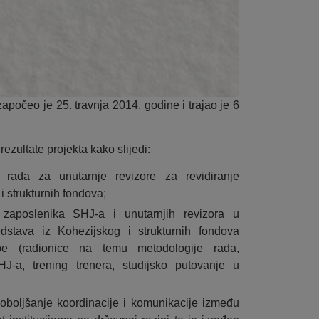
apočeo je 25. travnja 2014. godine i trajao je 6
 rezultate projekta kako slijedi:
 rada za unutarnje revizore za revidiranje
i strukturnih fondova;
 zaposlenika SHJ-a i unutarnjih revizora u
edstava iz Kohezijskog i strukturnih fondova
be (radionice na temu metodologije rada,
HJ-a, trening trenera, studijsko putovanje u
boljšanje koordinacije i komunikacije između