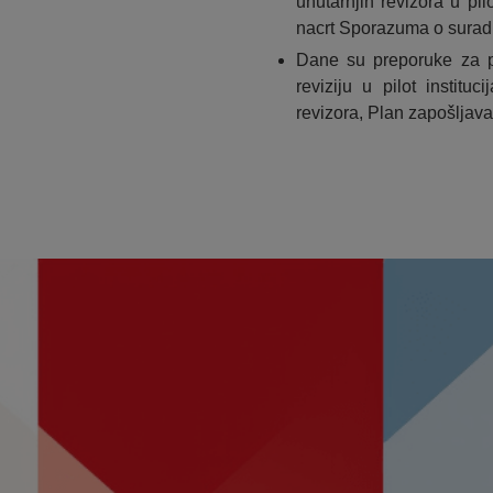
unutarnjih revizora u pil
nacrt Sporazuma o suradn
Dane su preporuke za po
reviziju u pilot institu
revizora, Plan zapošljava