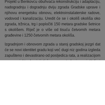
Projekt u Benkovcu obuhvaća rekonstrukciju i adaptaciju,
nadogradnju i dogradnju dviju zgrada Gradske uprave i
njihovu energetsku obnovu, elektroinstalaterske radove,
vodovod i kanalizaciju. Uredit će se i okoliš okoliša oko
zgrada, tržnica, trg i popločiti 150 metara gradske šetnice
s okolišem. Riječ je o više od tisuću četvornih metara
građevine i 1250 četvornih metara okoliša.
Izgradnjom i obnovom zgrada u staroj gradskoj jezgri dat
će se novi identitet gradu koji već dugi niz godina izgleda
zapušteno i devastirano od posljedica rata, a realizacijom
ovog projekta doprinijeti će se porastu broja posjetitelja i
gospodarskih sadržaja u gradu Benkovcu.
Izvor:
https://vlada.gov.hr/