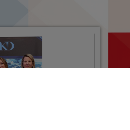
Projektom NSCP
uspostavljen
sustav za
elektroničku
razmjenu podataka
u cestovnom
prijevozu
VIŠE