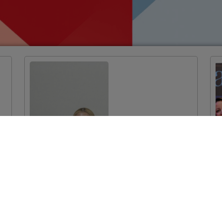
Dodijeljeni ugovori
za projekte
očuvanja prirodne
baštine vrijedni
više od 7 milijuna
eura
VIŠE