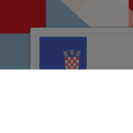
Potpisan ugovor za
projekt
revitalizacije
povijesne jezgre
Požege vrijedan
10,7 milijuna eura
VIŠE