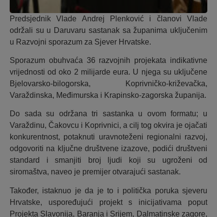
Predsjednik Vlade Andrej Plenković i članovi Vlade
održali su u Daruvaru sastanak sa županima uključenim
u Razvojni sporazum za Sjever Hrvatske.
Sporazum obuhvaća 36 razvojnih projekata indikativne
vrijednosti od oko 2 milijarde eura. U njega su uključene
Bjelovarsko-bilogorska, Koprivničko-križevačka,
Varaždinska, Međimurska i Krapinsko-zagorska županija.
Do sada su održana tri sastanka u ovom formatu; u
Varaždinu, Čakovcu i Koprivnici, a cilj tog okvira je ojačati
konkurentnost, potaknuti uravnoteženi regionalni razvoj,
odgovoriti na ključne društvene izazove, podići društveni
standard i smanjiti broj ljudi koji su ugroženi od
siromaštva, naveo je premijer otvarajući sastanak.
Također, istaknuo je da je to i politička poruka sjeveru
Hrvatske, uspoređujući projekt s inicijativama poput
Projekta Slavonija, Baranja i Srijem, Dalmatinske zagore,