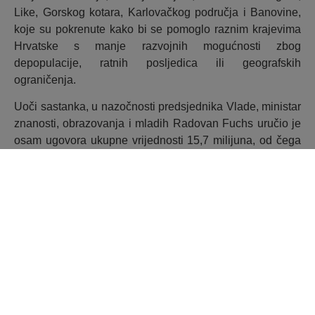
Like, Gorskog kotara, Karlovačkog područja i Banovine,
koje su pokrenute kako bi se pomoglo raznim krajevima
Hrvatske s manje razvojnih mogućnosti zbog
depopulacije, ratnih posljedica ili geografskih
ograničenja.
Uoči sastanka, u nazočnosti predsjednika Vlade, ministar
znanosti, obrazovanja i mladih Radovan Fuchs uručio je
osam ugovora ukupne vrijednosti 15,7 milijuna, od čega
će 12 milijuna eura biti osigurano kroz bespovratna
sredstva NPOO-a, a sve s ciljem stvaranja uvjeta za
uvođenje jednosmjenske nastave i cjelodnevne škole.
Dodijeljeni su ugovori za sljedeće projekte:
Dogradnja OŠ i sportske dvorane u Gornjem
Mihaljevcu i Rekonstrukcija II. OŠ Čakovec
(Međimurska županija)
Dogradnja OŠ Vladimira Nazora PŠ Frankopanska