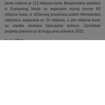
javne nabave je 112 milijuna kuna. Bespovratna sredstva
iz Europskog fonda za regionalni razvoj iznose 83
milijuna kuna, iz državnog proračuna putem Ministarstva
zdravstva osigurana su 24 milijuna, a pet milijuna kuna
su vlastita sredstva Specijalne bolnice. Završetak
projekta planiran je do kraja prve polovice 2022.
Izvor: HINA