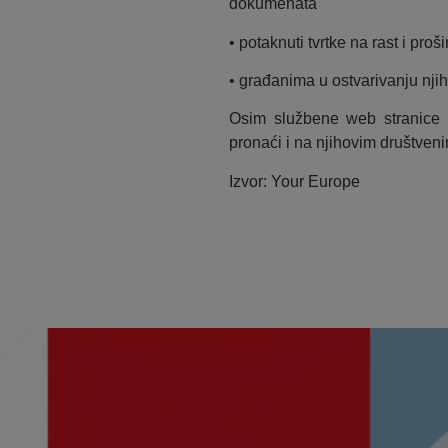
dokumenata
• potaknuti tvrtke na rast i proš
• građanima u ostvarivanju njih
Osim službene web stranice
pronaći i na njihovim društve
Izvor: Your Europe