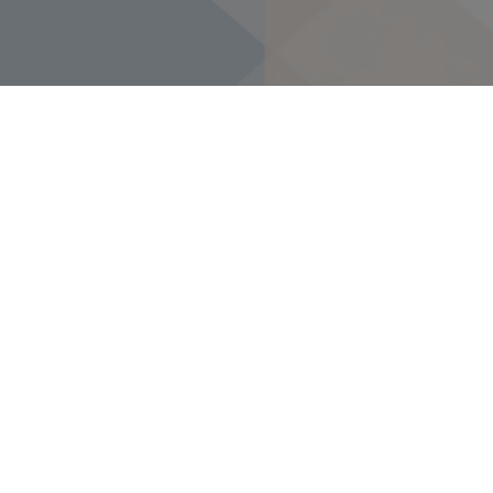
Projektom NSCP
uspostavljen
sustav za
elektroničku
razmjenu podataka