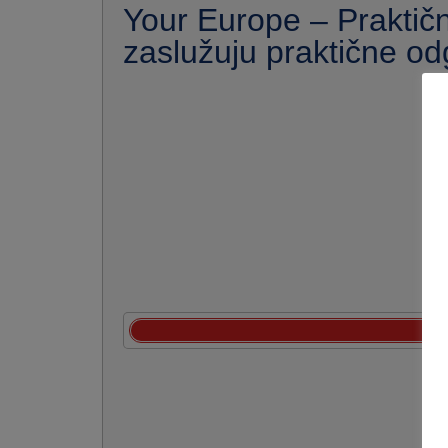
Your Europe – Praktičn
zaslužuju praktične o