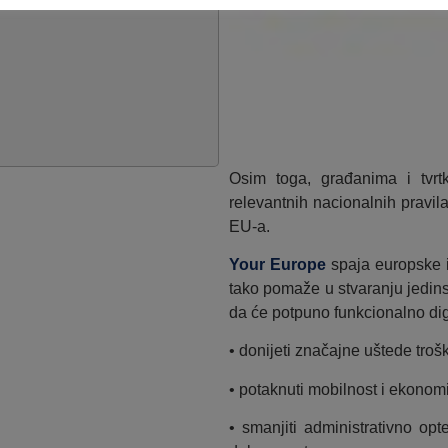
Osim toga, građanima i tvr
relevantnih nacionalnih pravil
EU-a.
Your Europe
spaja europske i
tako pomaže u stvaranju jedins
da će potpuno funkcionalno dig
• donijeti značajne uštede tro
• potaknuti mobilnost i ekonom
• smanjiti administrativno opte