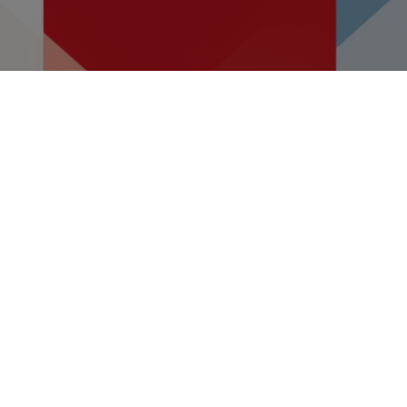
Dodijeljeni ugovori
za projekte
očuvanja prirodne
baštine vrijedni