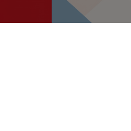
Potpisan ugovor za
projekt
revitalizacije
povijesne jezgre