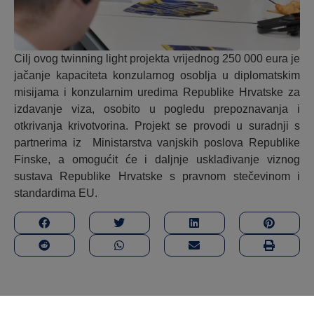
Cilj ovog twinning light projekta vrijednog 250 000 eura je
jačanje kapaciteta konzularnog osoblja u diplomatskim
misijama i konzularnim uredima Republike Hrvatske za
izdavanje viza, osobito u pogledu prepoznavanja i
otkrivanja krivotvorina. Projekt se provodi u suradnji s
partnerima iz Ministarstva vanjskih poslova Republike
Finske, a omogućit će i daljnje usklađivanje viznog
sustava Republike Hrvatske s pravnom stečevinom i
standardima EU.