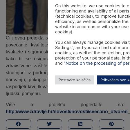
On this website, we use cookies to e
functioning and availability of all part
(technical cookies), to improve functi
efficiency, as well as personalize the
website in accordance with your use o
cookies).
Cilj ovog projekta s proračunom od 188.889,00 eura je
You can always manage cookies via 
povećanje kvalitete i sigurnosti krvi te dostupnosti,
Settings", and you can find out more
kvalitete i sigurnosti tkiva i stanica za ljudsku primjenu,
cookies, as well as the collection, p
protection of your personal data, in 
kako bi se osigurala najveća moguća razina javno-
and
"Notice on the processing of per
zdravstvene zaštite. Ciljna skupina ovog projekta su
stručnjaci iz područja zdravstva koji aktivno sudjeluju u
darivanju, prikupljanju, testiranju, pripremi ili obradi te
Postavke kolačića
Prihvaćam sve k
raspodjeli krvi, tkiva i stanica tkiva ljudskog porijekla, za
ljudsku primjenu.
Više o projektu pogledajte na:
http://www.zdravlje.hr/novosti/novosti/svecano_otvoren