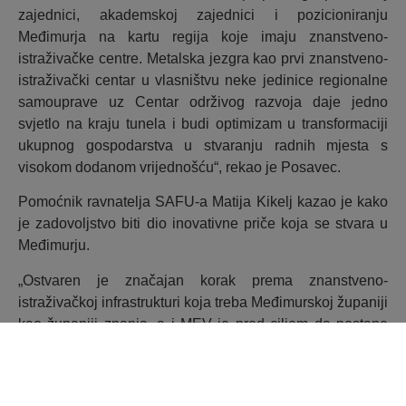
zajednici, akademskoj zajednici i pozicioniranju
Međimurja na kartu regija koje imaju znanstveno-
istraživačke centre. Metalska jezgra kao prvi znanstveno-
istraživački centar u vlasništvu neke jedinice regionalne
samouprave uz Centar održivog razvoja daje jedno
svjetlo na kraju tunela i budi optimizam u transformaciji
ukupnog gospodarstva u stvaranju radnih mjesta s
visokom dodanom vrijednošću“, rekao je Posavec.
Pomoćnik ravnatelja SAFU-a Matija Kikelj kazao je kako
je zadovoljstvo biti dio inovativne priče koja se stvara u
Međimurju.
„Ostvaren je značajan korak prema znanstveno-
istraživačkoj infrastrukturi koja treba Međimurskoj županiji
kao županiji znanja, a i MEV je pred ciljem da postane
prva znanstveno akreditirana ustanova na području
županije“, izjavio je Kikelj.
Prodekan za razvoj Međimurskog veleučilišta dr. sc.