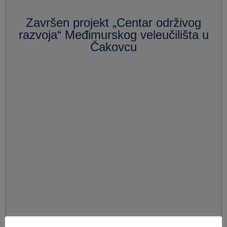
Završen projekt „Centar održivog
razvoja“ Međimurskog veleučilišta u
Čakovcu