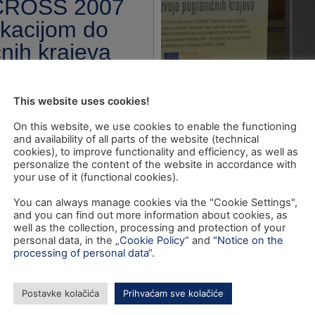
 CROSS 2007
kacijom do
nih krajeva
This website uses cookies!
On this website, we use cookies to enable the functioning
and availability of all parts of the website (technical
cookies), to improve functionality and efficiency, as well as
personalize the content of the website in accordance with
your use of it (functional cookies).
You can always manage cookies via the "Cookie Settings",
and you can find out more information about cookies, as
well as the collection, processing and protection of your
personal data, in the
„Cookie Policy“
and
"Notice on the
processing of personal data“
.
Postavke kolačića
Prihvaćam sve kolačiće