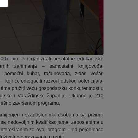
7 bio je organizirati besplatne edukacijske
arnih zanimanja – samostalni knjigovođa,
ar, pomoćni kuhar, računovođa, zidar, voćar,
– koji će omogućiti razvoj ljudskog potencijala,
 i time pružiti veću gospodarsku konkurentnost u
rske i Varaždinske županije. Ukupno je 210
spješno završenom programu.
namijenjen nezaposlenima osobama sa prvim i
sa nedovoljnim kvalifikacijama, zaposlenima u
ainteresiranim za ovaj program – od pojedinaca
eloživotno obrazovanje u regiji.