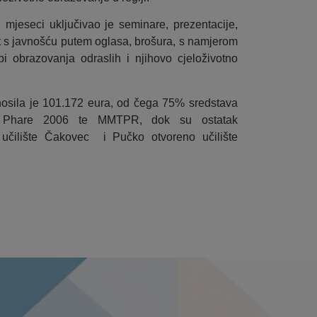
 mjeseci uključivao je seminare, prezentacije,
kt s javnošću putem oglasa, brošura, s namjerom
i obrazovanja odraslih i njihovo cjeloživotno
nosila je 101.172 eura, od čega 75% sredstava
ma Phare 2006 te MMTPR, dok su ostatak
 učilište Čakovec i Pučko otvoreno učilište