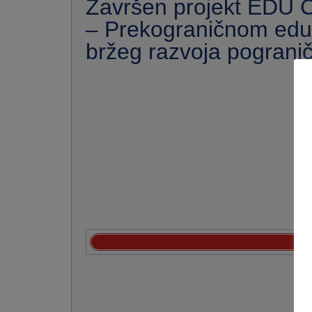
Završen projekt EDU
– Prekograničnom edu
bržeg razvoja pogranič