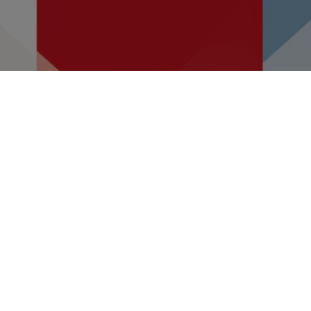
Dodijeljeni ugovori
za projekte