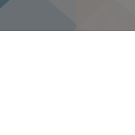
Projektom NSCP
uspostavljen