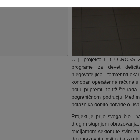
Cilj projekta EDU CROSS 200
programe za devet deficit
njegovateljica, farmer-mljek
konobar, operater na računalu 
bolju pripremu za tržište rada
pograničnom području Međimu
polaznika dobilo potvrde o u
Projekt je prije svega bio 
drugim stupnjem obrazovanja, 
tercijarnom sektoru te svim z
do obrazovnih institucija za cj