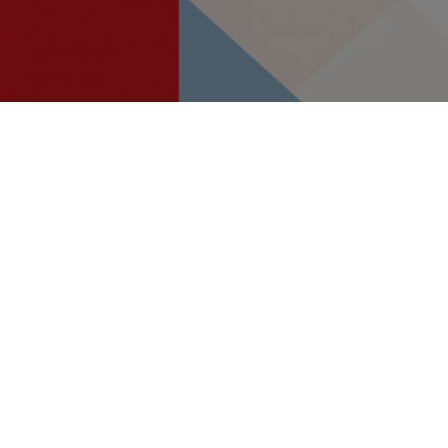
Potpisan ugovor za
projekt