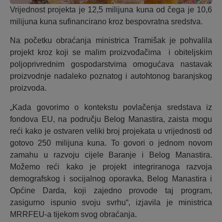
Vrijednost projekta je 12,5 milijuna kuna od čega je 10,6
milijuna kuna sufinancirano kroz bespovratna sredstva.
Na početku obraćanja ministrica Tramišak je pohvalila
projekt kroz koji se malim proizvođačima i obiteljskim
poljoprivrednim gospodarstvima omogućava nastavak
proizvodnje nadaleko poznatog i autohtonog baranjskog
proizvoda.
„Kada govorimo o kontekstu povlačenja sredstava iz
fondova EU, na području Belog Manastira, zaista mogu
reći kako je ostvaren veliki broj projekata u vrijednosti od
gotovo 250 milijuna kuna. To govori o jednom novom
zamahu u razvoju cijele Baranje i Belog Manastira.
Možemo reći kako je projekt integriranoga razvoja
demografskog i socijalnog oporavka, Belog Manastira i
Općine Darda, koji zajedno provode taj program,
zasigurno ispunio svoju svrhu“, izjavila je ministrica
MRRFEU-a tijekom svog obraćanja.