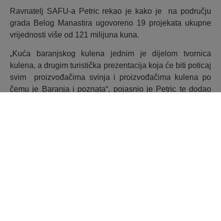
Ravnatelj SAFU-a Petric rekao je kako je na području
grada Belog Manastira ugovoreno 19 projekata ukupne
vrijednosti više od 121 milijuna kuna.
„Kuća baranjskog kulena jednim je dijelom tvornica
kulena, a drugim turistička prezentacija koja će biti poticaj
svim proizvođačima svinja i proizvođačima kulena po
čemu je Baranja i poznata“, pojasnio je Petric te dodao
kako je SAFU s korisnicima dosad najviše projekata
ugovorio upravo na području OBŽ – ukupno 108
projekata, vrijednih 2,2 milijardi kuna.
Predstavljajući projekt, župan Osječko – baranjske
županije Anušić, istaknuo je: „Otvaranje ove kuće je još
jedan korak prema želji za brendiranjem naše Slavonije i
Baranje kao najjače kontinentalne turističke destinacije.
Ovo je još jedan poticaj tome. Novac koji koristimo iz
europskih fondova preko SAFU-a i Ministarstva je jedna
zajednička priča koja rezultira dobrim projektom. Kulen je