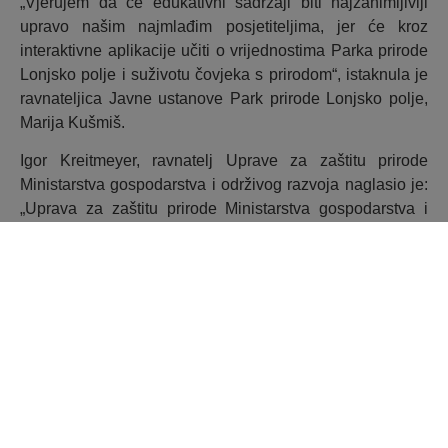
„Vjerujem da će edukativni sadržaji biti najzanimljiviji
upravo našim najmlađim posjetiteljima, jer će kroz
interaktivne aplikacije učiti o vrijednostima Parka prirode
Lonjsko polje i suživotu čovjeka s prirodom“, istaknula je
ravnateljica Javne ustanove Park prirode Lonjsko polje,
Marija Kušmiš.
Igor Kreitmeyer, ravnatelj Uprave za zaštitu prirode
Ministarstva gospodarstva i održivog razvoja naglasio je:
„Uprava za zaštitu prirode Ministarstva gospodarstva i
održivog razvoja kontinuirano provodi i podržava projekte
koji doprinose očuvanju bioraznolikosti i georaznolikosti.
Ovaj projekt je jedan od dvadesetak onih kojima je cilj
zaštita prirode, a za čiju realizaciju su osigurana sredstva
iz EU fondova“.
Ispred SAFU-a na konferenciji je sudjelovala pomoćnica
ravnatelja Matea Radić i čestitala korisniku i partnerima
na dobroj koordinaciji i uspješnoj realizaciji projekta.