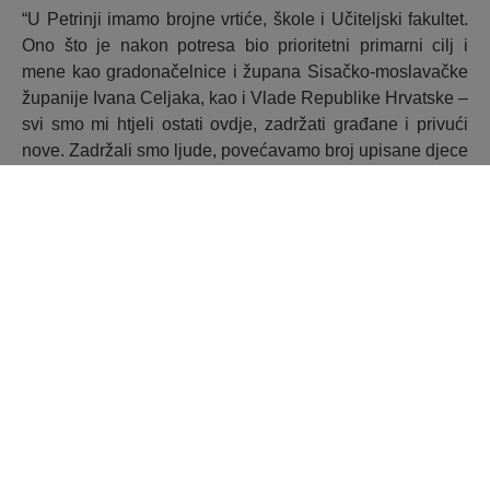
“U Petrinji imamo brojne vrtiće, škole i Učiteljski fakultet.
Ono što je nakon potresa bio prioritetni primarni cilj i
mene kao gradonačelnice i župana Sisačko-moslavačke
županije Ivana Celjaka, kao i Vlade Republike Hrvatske –
svi smo mi htjeli ostati ovdje, zadržati građane i privući
nove. Zadržali smo ljude, povećavamo broj upisane djece
u vrtiće, u škole, na fakultet”, poručila je gradonačelnica
Komes.
Prodekan Odsjeka Učiteljskog fakulteta u Petrinji, Marko
Badrić, istaknuo je kvalitetu i funkcionalnost novouređene
zgrade fakulteta.
„Cjelovito smo obnovili gotovo 2500 kvadrata modernog i
suvremeno tehnološki opremljenog prostora. Imamo 11
učionica sa sveukupno 600 mjesta, 14 kabineta za
profesore, prostore za stručne službe, knjižnice, vijećnicu,
studentski restoran, boravak. U zgradu je ugrađeno preko
90 tona željezne armature”, rekao je prodekan Badrić.