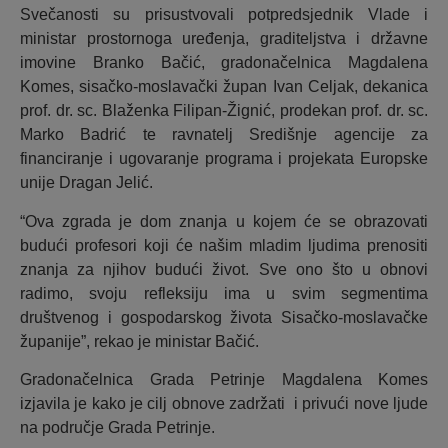
Svečanosti su prisustvovali potpredsjednik Vlade i
ministar prostornoga uređenja, graditeljstva i državne
imovine Branko Bačić, gradonačelnica Magdalena
Komes, sisačko-moslavački župan Ivan Celjak, dekanica
prof. dr. sc. Blaženka Filipan-Žignić, prodekan prof. dr. sc.
Marko Badrić te ravnatelj Središnje agencije za
financiranje i ugovaranje programa i projekata Europske
unije Dragan Jelić.
“Ova zgrada je dom znanja u kojem će se obrazovati
budući profesori koji će našim mladim ljudima prenositi
znanja za njihov budući život. Sve ono što u obnovi
radimo, svoju refleksiju ima u svim segmentima
društvenog i gospodarskog života Sisačko-moslavačke
županije”, rekao je ministar Bačić.
Gradonačelnica Grada Petrinje Magdalena Komes
izjavila je kako je cilj obnove zadržati i privući nove ljude
na područje Grada Petrinje.