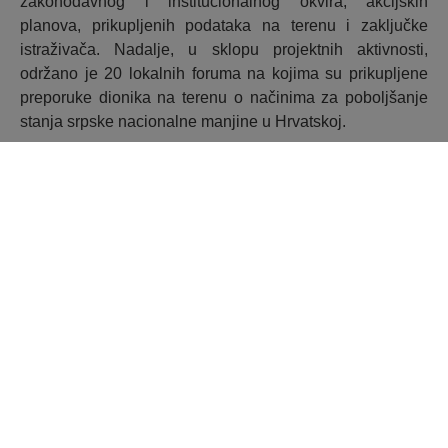
zakonodavnog i institucionalnog okvira, akcijskih
planova, prikupljenih podataka na terenu i zaključke
istraživača. Nadalje, u sklopu projektnih aktivnosti,
održano je 20 lokalnih foruma na kojima su prikupljene
preporuke dionika na terenu o načinima za poboljšanje
stanja srpske nacionalne manjine u Hrvatskoj.