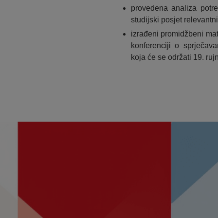
provedena analiza potr
studijski posjet relevantn
izrađeni promidžbeni materi
konferenciji o sprječav
koja će se održati 19. ru