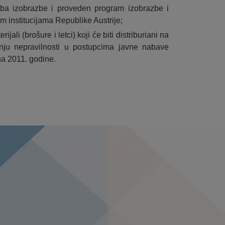
eba izobrazbe i proveden program izobrazbe i
im institucijama Republike Austrije;
jali (brošure i letci) koji će biti distriburiani na
anju nepravilnosti u postupcima javne nabave
jna 2011. godine.