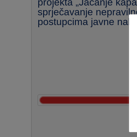
projekta „Jačanje kapa
sprječavanje nepraviln
postupcima javne nab