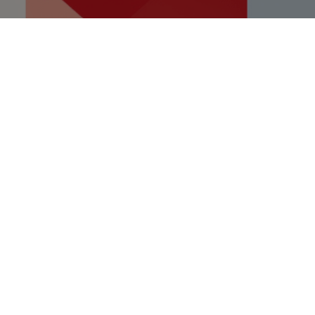
Dodijeljeni ugovori
za projekte
očuvanja prirodne
baštine vrijedni
više od 7 milijuna
eura
VIŠE