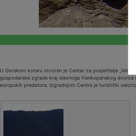
U Gorskom kotaru otvoren je Centar za posjetitelje „Velik
gospodarske zgrade kraj slavnoga frankopanskog dvorca u S
europskih predatora. Izgradnjom Centra je turistički valori