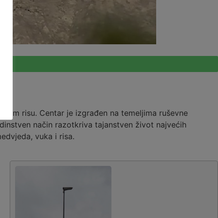
skom risu. Centar je izgrađen na temeljima ruševne
instven način razotkriva tajanstven život najvećih
edvjeda, vuka i risa.