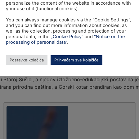
personalize the content of the website in accordance with
your use of it (functional cookies).
You can always manage cookies via the "Cookie Settings",
and you can find out more information about cookies, as
well as the collection, processing and protection of your
personal data, in the
„Cookie Policy“
and
"Notice on the
21.10.2021.
processing of personal data“
.
Postavke kolačića
Prihvaćam sve kolačiće
e zvijeri“ posvećen smeđem medvjedu, sivom vuku i euroazij
taroj Sušici, a njegov izložbeno-edukacijski postav na jed
zirana prirodna baština, a Gorski kotar brendiran kao dom m