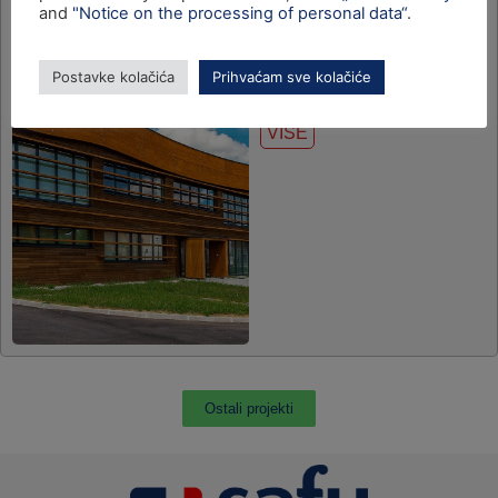
and
"Notice on the processing of personal data“
.
Postavke kolačića
Prihvaćam sve kolačiće
Panonski drvni centar
kompetencija
VIŠE
Ostali projekti