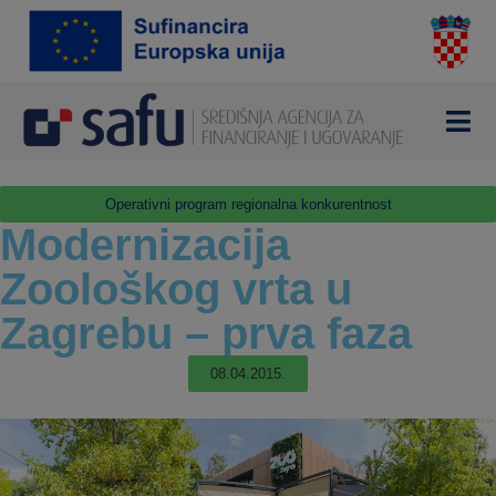
Operativni program regionalna konkurentnost
Modernizacija
Zoološkog vrta u
Zagrebu – prva faza
08.04.2015.