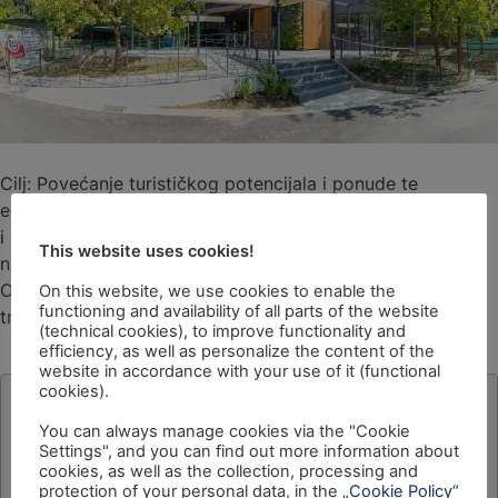
Cilj: Povećanje turističkog potencijala i ponude te
edukacijskog potencijala Zoološkog vrta u Zagrebu kao
i uspostava učinkovitijeg sustava upravljanja i poslovanja
This website uses cookies!
navedene ustanove. Projekt se provodi u okviru
Operativnog programa \”Regionalna konkurentnost\” i
On this website, we use cookies to enable the
functioning and availability of all parts of the website
trajat će 24 mjeseca.
(technical cookies), to improve functionality and
efficiency, as well as personalize the content of the
website in accordance with your use of it (functional
cookies).
You can always manage cookies via the "Cookie
Settings", and you can find out more information about
cookies, as well as the collection, processing and
protection of your personal data, in the
„Cookie Policy“