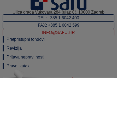
Ulica grada Vukovara 284 (ulaz C), 10000 Zagreb
TEL: +385 1 6042 400
FAX: +385 1 6042 599
INFO@SAFU.HR
Pretpristupni fondovi
Revizija
Prijava nepravilnosti
Pravni kutak
Izrada internetske stranice sufinancirana je sredstvima tehničke pomoći
Operativnog programa „Konkurentnost i kohezija“ iz Europskog fonda za
regionalni razvoj.
© SAFU 2023. - Sva prava pridržana.
Sadržaj internetske stranice isključiva je odgovornost