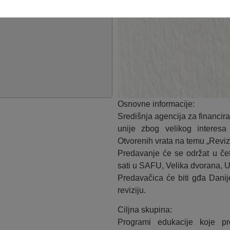
Osnovne informacije:
Središnja agencija za financir
unije zbog velikog interesa
Otvorenih vrata na temu „Revizi
Predavanje će se održat u če
sati u SAFU, Velika dvorana, U
Predavačica će biti gđa Danije
reviziju.
Ciljna skupina:
Programi edukacije koje pr