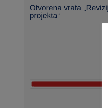
Otvorena vrata „Reviz
projekta“