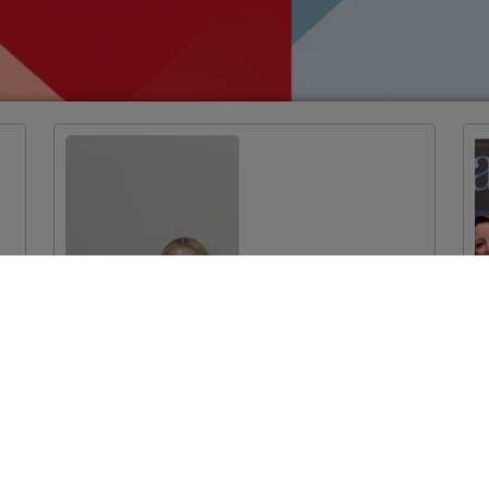
Dodijeljeni ugovori
za projekte
očuvanja prirodne
baštine vrijedni
više od 7 milijuna
eura
VIŠE