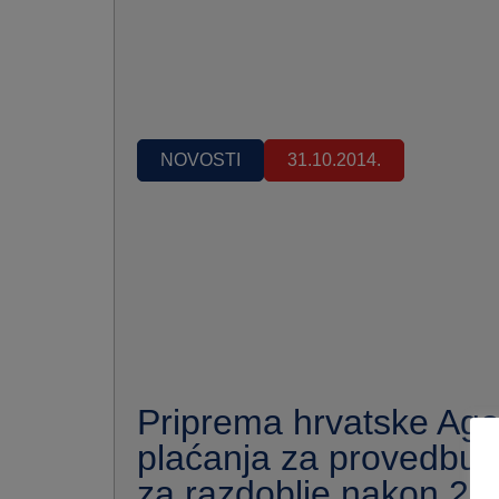
NOVOSTI
31.10.2014.
Priprema hrvatske Age
plaćanja za provedbu 
za razdoblje nakon 20