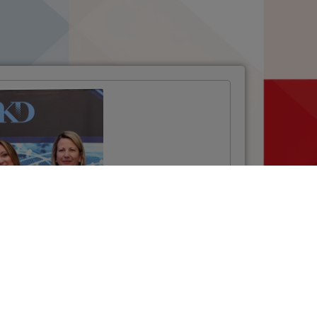
Projektom NSCP
uspostavljen
sustav za
elektroničku
razmjenu podataka
u cestovnom
prijevozu
VIŠE