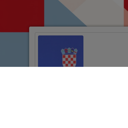
Potpisan ugovor za
projekt
revitalizacije
povijesne jezgre
Požege vrijedan
10,7 milijuna eura
VIŠE