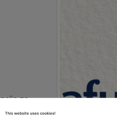
ncije za
ZPP i ZRP-a
This website uses cookies!
13. godine