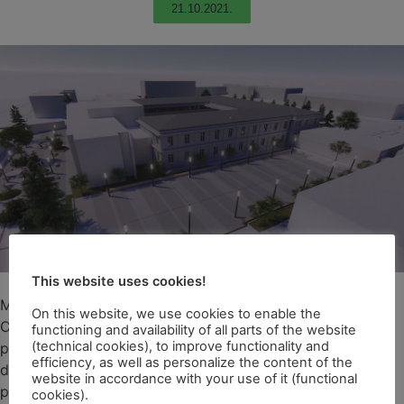
21.10.2021.
This website uses cookies!
Mladi u Zadru nakon realizacije projekta „Rekonstrukcija
On this website, we use cookies to enable the
Centra za mlade i izrada novog urbanističkog rješenja
functioning and availability of all parts of the website
(technical cookies), to improve functionality and
prostora bivše vojarne u ulici Stjepana Radić u Zadru“
efficiency, as well as personalize the content of the
dobit će novi društveno-kulturni centar, multifunkcionalni
website in accordance with your use of it (functional
prostor prilagođenom potrebama udruga mladih i
cookies).