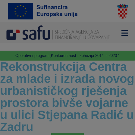
Operativni program „Konkurentnost i kohezija 2014. - 2020."
Rekonstrukcija Centra
za mlade i izrada novog
urbanističkog rješenja
prostora bivše vojarne
u ulici Stjepana Radić u
Zadru