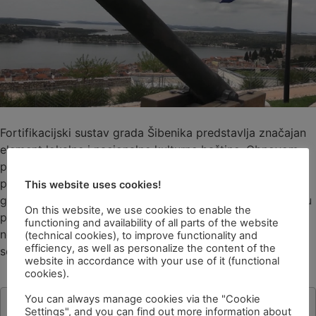
Fortifikacijski sustav grada Šibenika predstavlja značajan
element lokalne i nacionalne kulturne baštine. Obnovom
područja tvrđave sv. Ivan i razvojem pripadajućih
programa izravno će se doprinijeti društveno-
This website uses cookies!
gospodarskom razvitku Grada i okolice kroz razvoj i bolju
On this website, we use cookies to enable the
prepoznatljivost turističke destinacije, ali i kroz izravno i
functioning and availability of all parts of the website
neizravno zapošljavanje u području turizma i povezanih
(technical cookies), to improve functionality and
efficiency, as well as personalize the content of the
sektora. #jedanodtisuću
website in accordance with your use of it (functional
cookies).
You can always manage cookies via the "Cookie
Settings", and you can find out more information about