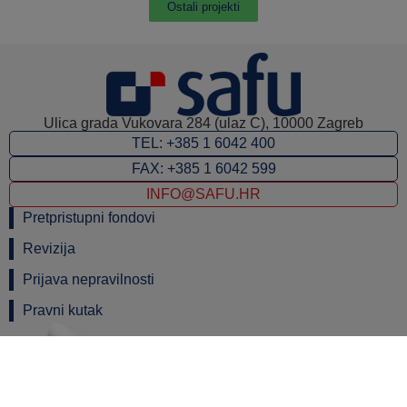
Ostali projekti
Ulica grada Vukovara 284 (ulaz C), 10000 Zagreb
TEL: +385 1 6042 400
FAX: +385 1 6042 599
INFO@SAFU.HR
Pretpristupni fondovi
Revizija
Prijava nepravilnosti
Pravni kutak