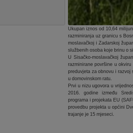
Ukupan iznos od 10,64 milijuna 
razminiranja uz granicu s Bos
moslavačkoj i Zadarskoj župani
službenih osoba koje brinu o si
U Sisačko-moslavačkoj županij
razminirane površine u okviru 
preduvjeta za obnovu i razvoj 
u domovinskom ratu.
Prvi u nizu ugovora u vrijedno
2016. godine između Središ
programa i projekata EU (SAFU
provedbu projekta u općini Dv
trajanje je 15 mjeseci.