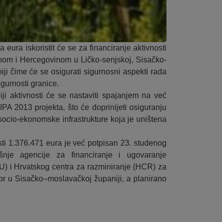
eura iskoristit će se za financiranje aktivnosti
nom i Hercegovinom u Ličko-senjskoj, Sisačko-
ji čime će se osigurati sigurnosni aspekti rada
gurnosti granice.
i aktivnosti će se nastaviti spajanjem na već
IPA 2013 projekta, što će doprinijeti osiguranju
socio-ekonomske infrastrukture koja je uništena
sti 1.376.471 eura je već potpisan 23. studenog
nje agencije za financiranje i ugovaranje
) i Hrvatskog centra za razminiranje (HCR) za
or u Sisačko–moslavačkoj županiji, a planirano