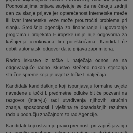
Podnositeljima prijava savjetuje se da ne čekaju zadnji
dan za slanje prijave jer opterećenost internetske mreže
ili kvar internetske veze može prouzročiti probleme pri
slanju. Središnja agencija za financiranje i ugovaranje
programa i projekata Europske unije nije odgovorna za
kašnjenja uzrokovana tim poteškoćama. Kandidat će
dobiti automatski odgovor da je prijava zaprimljena.
Radno iskustvo iz točke I. natječaja odnosi se na
odgovarajuće radno iskustvo stečeno nakon stjecanja
stručne spreme koja je uvjet iz točke I. natječaja.
Kandidati/ kandidatkinje koji ispunjavaju formalne uvjete
navedene u točki I. predmetne odluke bit će pozvani na
razgovor (intervju) radi utvrđivanja njihovih stručnih
znanja, sposobnosti i vještina te dosadašnjih rezultata
rada u području značajnom za rad Agencije.
Kandidati koji ostvaruju pravo prednosti pri zapošljavanju
na temelju posebnog zakona, u prijavi su dužni pozvati