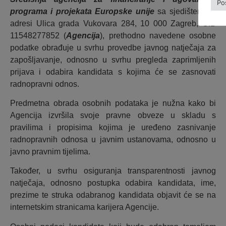
Po
programa i projekata Europske unije
sa sjedištem na
adresi Ulica grada Vukovara 284, 10 000 Zagreb, OIB
11548277852 (
Agencija
), prethodno navedene osobne
podatke obrađuje u svrhu provedbe javnog natječaja za
zapošljavanje, odnosno u svrhu pregleda zaprimljenih
prijava i odabira kandidata s kojima će se zasnovati
radnopravni odnos.
Predmetna obrada osobnih podataka je nužna kako bi
Agencija izvršila svoje pravne obveze u skladu s
pravilima i propisima kojima je uređeno zasnivanje
radnopravnih odnosa u javnim ustanovama, odnosno u
javno pravnim tijelima.
Također, u svrhu osiguranja transparentnosti javnog
natječaja, odnosno postupka odabira kandidata, ime,
prezime te struka odabranog kandidata objavit će se na
internetskim stranicama karijera Agencije.