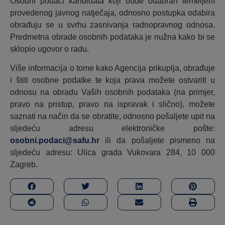
Osobni podaci kandidata koji bude odabran temeljem
provedenog javnog natječaja, odnosno postupka odabira
obrađuju se u svrhu zasnivanja radnopravnog odnosa.
Predmetna obrade osobnih podataka je nužna kako bi se
sklopio ugovor o radu.
Više informacija o tome kako Agencija prikuplja, obrađuje
i štiti osobne podatke te koja prava možete ostvariti u
odnosu na obradu Vaših osobnih podataka (na primjer,
pravo na pristup, pravo na ispravak i slično), možete
saznati na način da se obratite, odnosno pošaljete upit na
sljedeću adresu elektroničke pošte:
osobni.podaci@safu.hr
ili da pošaljete pismeno na
sljedeću adresu: Ulica grada Vukovara 284, 10 000
Zagreb.