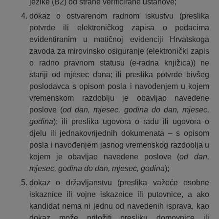
jezike (B2) od strane verificirane ustanove;
dokaz o ostvarenom radnom iskustvu (preslika
potvrde ili elektroničkog zapisa o podacima
evidentiranim u matičnoj evidenciji Hrvatskoga
zavoda za mirovinsko osiguranje (elektronički zapis
o radno pravnom statusu (e-radna knjižica)) ne
stariji od mjesec dana; ili preslika potvrde bivšeg
poslodavca s opisom posla i navođenjem u kojem
vremenskom razdoblju je obavljao navedene
poslove (
od dan, mjesec, godina do dan, mjesec,
godina
); ili preslika ugovora o radu ili ugovora o
djelu ili jednakovrijednih dokumenata – s opisom
posla i navođenjem jasnog vremenskog razdoblja u
kojem je obavljao navedene poslove (
od dan,
mjesec, godina do dan, mjesec, godina
);
dokaz o državljanstvu (preslika važeće osobne
iskaznice ili vojne iskaznice ili putovnice, a ako
kandidat nema ni jednu od navedenih isprava, kao
dokaz može priložiti presliku domovnice ili