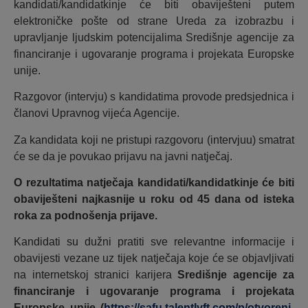
kandidati/kandidatkinje će biti obaviješteni putem
elektroničke pošte od strane Ureda za izobrazbu i
upravljanje ljudskim potencijalima Središnje agencije za
financiranje i ugovaranje programa i projekata Europske
unije.
Razgovor (intervju) s kandidatima provode predsjednica i
članovi Upravnog vijeća Agencije.
Za kandidata koji ne pristupi razgovoru (intervjuu) smatrat
će se da je povukao prijavu na javni natječaj.
O rezultatima natječaja kandidati/kandidatkinje će biti
obaviješteni najkasnije u roku od 45 dana od isteka
roka za podnošenja prijave.
Kandidati su dužni pratiti sve relevantne informacije i
obavijesti vezane uz tijek natječaja koje će se objavljivati
na internetskoj stranici karijera
Središnje agencije za
financiranje i ugovaranje programa i projekata
Europske unije (
https://safu.talentlyft.com/p/otvoreni-