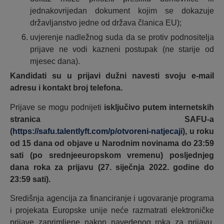
jednakovrijedan dokument kojim se dokazuje
državljanstvo jedne od država članica EU);
uvjerenje nadležnog suda da se protiv podnositelja
prijave ne vodi kazneni postupak (ne starije od
mjesec dana).
Kandidati su u prijavi dužni navesti svoju e-mail
adresu i kontakt broj telefona.
Prijave se mogu podnijeti
isključivo
putem internetskih
stranica SAFU-a
(
https://safu.talentlyft.com/p/otvoreni-natjecaji
), u roku
od 15 dana od objave u Narodnim novinama do 23:59
sati (po srednjeeuropskom vremenu) posljednjeg
dana roka za prijavu (27. siječnja 2022. godine do
23:59 sati).
Središnja agencija za financiranje i ugovaranje programa
i projekata Europske unije neće razmatrati elektroničke
prijave zaprimljene nakon navedenog roka za prijavu.