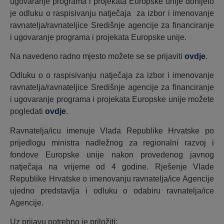
ugovaranje programa i projekata Europske unije donijelo
je odluku o raspisivanju natječaja za izbor i imenovanje
ravnatelja/ravnateljice Središnje agencije za financiranje
i ugovaranje programa i projekata Europske unije.
Na navedeno radno mjesto možete se se prijaviti
ovdje
.
Odluku o o raspisivanju natječaja za izbor i imenovanje
ravnatelja/ravnateljice Središnje agencije za financiranje
i ugovaranje programa i projekata Europske unije možete
pogledati
ovdje
.
Ravnatelja/icu imenuje Vlada Republike Hrvatske po
prijedlogu ministra nadležnog za regionalni razvoj i
fondove Europske unije nakon provedenog javnog
natječaja na vrijeme od 4 godine. Rješenje Vlade
Republike Hrvatske o imenovanju ravnatelja/ice Agencije
ujedno predstavlja i odluku o odabiru ravnatelja/ice
Agencije.
Uz prijavu potrebno je priložiti: