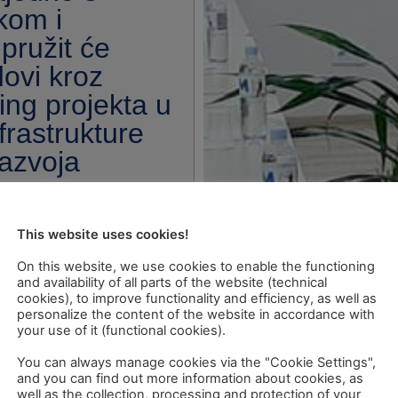
kom i
pružit će
ovi kroz
ng projekta u
frastrukture
razvoja
This website uses cookies!
On this website, we use cookies to enable the functioning
and availability of all parts of the website (technical
cookies), to improve functionality and efficiency, as well as
personalize the content of the website in accordance with
your use of it (functional cookies).
You can always manage cookies via the "Cookie Settings",
and you can find out more information about cookies, as
well as the collection, processing and protection of your