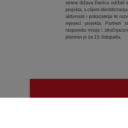
strane država članica održali
projekta, s ciljem identificiranj
aktivnosti i pokazatelja te ra
mjeseci projekta. Partneri 
rasporedu misija i stručnjaci
planiran je za 13. listopada.