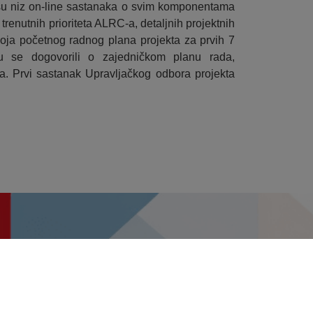
 su niz on-line sastanaka o svim komponentama
a trenutnih prioriteta ALRC-a, detaljnih projektnih
zvoja početnog radnog plana projekta za prvih 7
su se dogovorili o zajedničkom planu rada,
ma. Prvi sastanak Upravljačkog odbora projekta