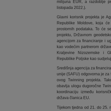
milijuna EUR, a razdoblje p
listopada 2022.).
Glavni korisnik projekta je A
Republike Moldove, koja će 
prostornih podataka. To će s
projektu, Državnom geodetsk
agencijom za financiranje i u
kao vodećim partnerom države
Kraljevine Nizozemske i Gl
Republike Poljske kao sudjeluj
Središnja agencija za financir
unije (SAFU) odgovorna je za f
ovog Twinning projekta. Ta
obavlja ulogu dugoročne Twinn
koordinaciju između korisnič
država članica EU.
Tijekom tjedna od 21. do 25. ru