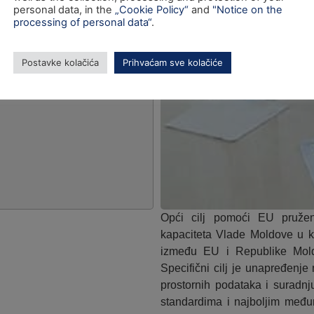
personal data, in the
„Cookie Policy“
and
"Notice on the
processing of personal data“
.
Postavke kolačića
Prihvaćam sve kolačiće
Opći cilj pomoći EU pružen
kapaciteta Vlade Moldove u k
između EU i Republike Moldo
Specifični cilj je unapređenj
prostornih podataka i suradnj
standardima i najboljim među