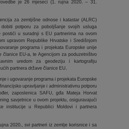
rovedbe je 26 mjeseci (1. rujna 2020. – 31.
gencija za zemljišne odnose i katastar (ALRC)
dobiti potporu za poboljšanje svojih usluga
e postići u suradnji s EU partnerima na ovom
om upravom Republike Hrvatske i Središnjom
govaranje programa i projekata Europske unije
 članice EU-a, te Agencijom za poduzetništvo
avnim uredom za geodeziju i kartografiju
ućih partnera države članice EU.
anje i ugovaranje programa i projekata Europske
inancijsko upravljanje i administrativnu potporu
kođer, zaposlenica SAFU, gđa Mateja Horvat
ing savjetnice u ovom projektu, osiguravajući
ke institucije u Republici Moldovi i partnera
jna 2020., svi partneri iz zemlje korisnice i sa