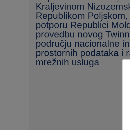
Kraljevinom Nizozems
Republikom Poljskom, 
potporu Republici Mold
provedbu novog Twinni
području nacionalne in
prostornih podataka i 
mrežnih usluga