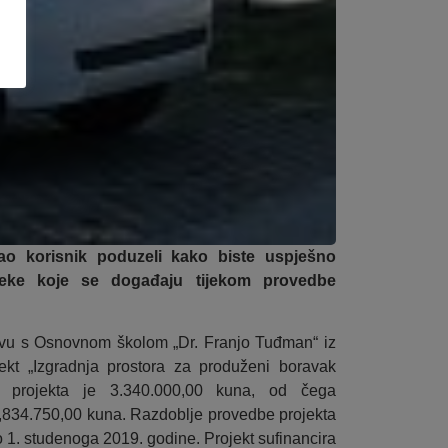
kao korisnik poduzeli kako biste uspješno
preke koje se događaju tijekom provedbe
stvu s Osnovnom školom „Dr. Franjo Tuđman“ iz
ekt „Izgradnja prostora za produženi boravak
t projekta je 3.340.000,00 kuna, od čega
,834.750,00 kuna. Razdoblje provedbe projekta
o 1. studenoga 2019. godine. Projekt sufinancira