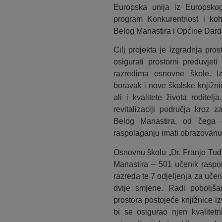
Europska unija iz Europskog
program Konkurentnost i koh
Belog Manastira i Općine Dard
Cilj projekta je izgradnja pr
osigurati prostorni preduvje
razredima osnovne škole. I
boravak i nove školske knjižnic
ali i kvalitete života rodite
revitalizaciji područja kroz 
Belog Manastira, od čega ć
raspolaganju imati obrazovanu
Osnovnu školu „Dr. Franjo Tu
Manastira – 501 učenik raspor
razreda te 7 odjeljenja za uč
dvije smjene. Radi poboljša
prostora postojeće knjižnice 
bi se osigurao njen kvalitetn