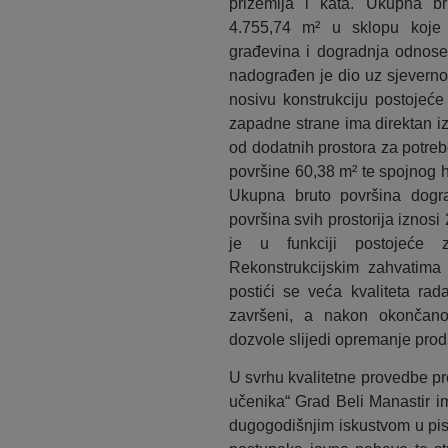
prizemlja i kata. Ukupna br
4.755,74 m² u sklopu koje 
građevina i dogradnja odnose 
nadograđen je dio uz sjeverno
nosivu konstrukciju postojeće
zapadne strane ima direktan iz
od dodatnih prostora za potreb
površine 60,38 m² te spojnog h
Ukupna bruto površina dogr
površina svih prostorija iznosi
je u funkciji postojeće 
Rekonstrukcijskim zahvatima 
postići se veća kvaliteta rad
završeni, a nakon okončano
dozvole slijedi opremanje pro
U svrhu kvalitetne provedbe pr
učenika“ Grad Beli Manastir im
dugogodišnjim iskustvom u pisa