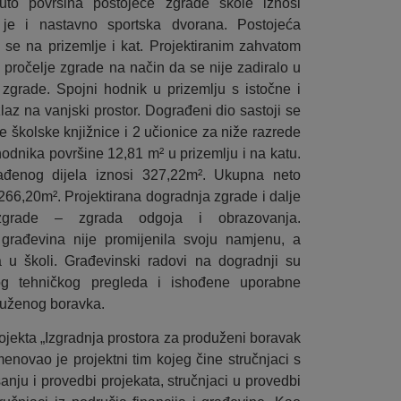
uto površina postojeće zgrade škole iznosi
je i nastavno sportska dvorana. Postojeća
se na prizemlje i kat. Projektiranim zahvatom
 pročelje zgrade na način da se nije zadiralo u
 zgrade. Spojni hodnik u prizemlju s istočne i
laz na vanjski prostor. Dograđeni dio sastoji se
e školske knjižnice i 2 učionice za niže razrede
odnika površine 12,81 m² u prizemlju i na katu.
ađenog dijela iznosi 327,22m². Ukupna neto
 266,20m². Projektirana dogradnja zgrade i dalje
zgrade – zgrada odgoja i obrazovanja.
građevina nije promijenila svoju namjenu, a
a u školi. Građevinski radovi na dogradnji su
g tehničkog pregleda i ishođene uporabne
duženog boravka.
ojekta „Izgradnja prostora za produženi boravak
enovao je projektni tim kojeg čine stručnjaci s
nju i provedbi projekata, stručnjaci u provedbi