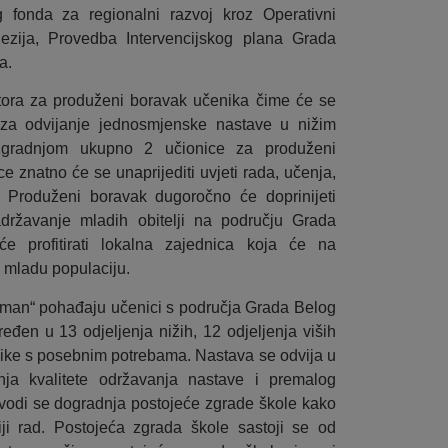
 fonda za regionalni razvoj kroz Operativni
ezija, Provedba Intervencijskog plana Grada
a.
ostora za produženi boravak učenika čime će se
ti za odvijanje jednosmjenske nastave u nižim
zgradnjom ukupno 2 učionice za produženi
e znatno će se unaprijediti uvjeti rada, učenja,
lja. Produženi boravak dugoročno će doprinijeti
zadržavanje mladih obitelji na području Grada
e profitirati lokalna zajednica koja će na
 mladu populaciju.
đman“ pohađaju učenici s područja Grada Belog
eđen u 13 odjeljenja nižih, 12 odjeljenja viših
enike s posebnim potrebama. Nastava se odvija u
nja kvalitete održavanja nastave i premalog
izvodi se dogradnja postojeće zgrade škole kako
iji rad. Postojeća zgrada škole sastoji se od