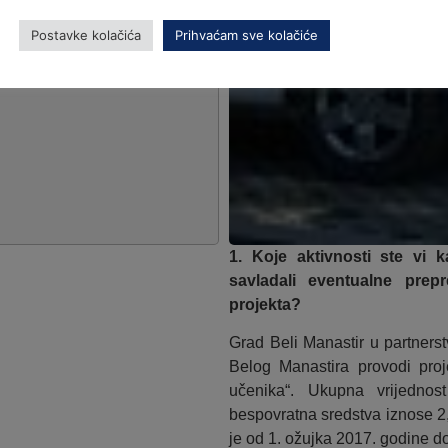
Postavke kolačića
Prihvaćam sve kolačiće
1. Koje aktivnosti ste vi 
savladali eventualne pre
projekta?
Grad Beli Manastir u partner
Belog Manastira provodi proj
učenika“. Ukupna vrijednos
bespovratna sredstva iznose 2
je od 1. ožujka 2017. godine d