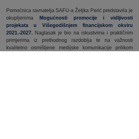
Pomoćnica ravnatelja SAFU-a Željka Perić predstavila je
okupljenima
Mogućnosti promocije i vidljivosti
projekata u Višegodišnjem financijskom okviru
2021.-2027.
Naglasak je bio na iskustvima i praktičnim
primjerima iz prethodnog razdoblja te na važnosti
kvalitetno osmišljene medijske komunikacije prilikom
promocije projekata.
Informativna događanja „EU FONDOVI Nove prilike
2021.-2027.“ namijenjena su predstavnicima jedinica
lokalne i regionalne samouprave, predstavnicima
regionalnih i lokalnih razvojnih agencija, korisnicima i
potencijalnim korisnicima sredstava iz EU fondova te
dionicima regionalnog i lokalnog razvoja. Predstavljaju
se mogućnosti sufinanciranja projekata u okviru
Kohezijske politike i projekti industrijske tranzicije,
urbanog razvoja, ali se i odgovara na brojna pitanja o
potencijalnom korištenju sredstava iz EU fondova.